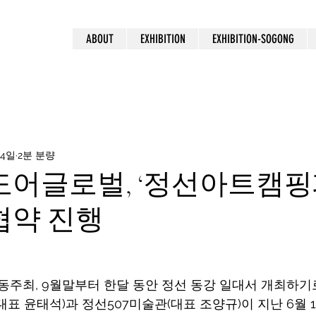
ABOUT
EXHIBITION
EXHIBITION-SOGONG
 4일
2분 분량
도어글로벌, ‘정선아트캠
 협약 진행
동주최, 9월말부터 한달 동안 정선 동강 일대서 개최하기
표 윤태석)과 정선507미술관(대표 조양규)이 지난 6월 