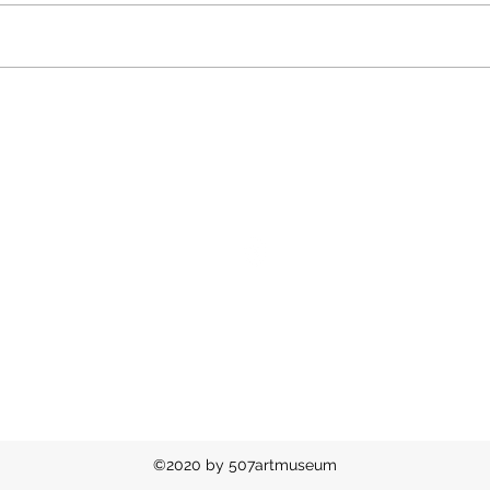
“정선이 정선 하이원리조트에
평창
오다”
수촌
약
CONTACT
ABOU
강원 정선군 정선읍 동강로 2914
© 2008-2
ykceo@hotmail.com
미술관 고유번
Tel.
02-507-5755
/
033-563-5755
미술관 등록
©2020 by 507artmuseum