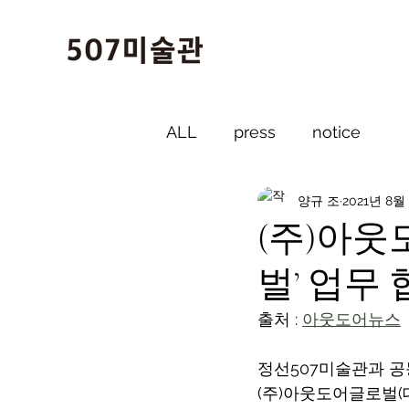
ALL
press
notice
양규 조
2021년 8월
(주)아웃
벌’ 업무
출처 : 
아웃도어뉴스
정선507미술관과 공
(주)아웃도어글로벌(대