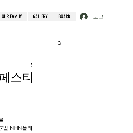
OUR FAMILY
GALLERY
BOARD
로그인
핑페스티
로
17일 NHN플레